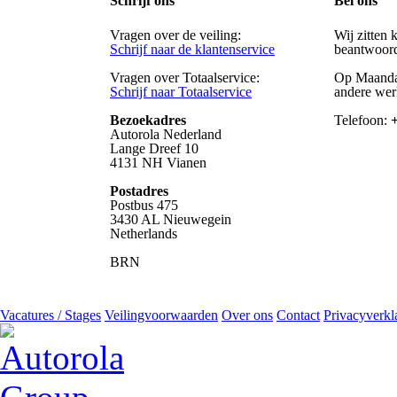
Schrijf ons
Bel ons
Vragen over de veiling:
Wij zitten 
Schrijf naar de klantenservice
beantwoor
Vragen over Totaalservice:
Op Maanda
Schrijf naar Totaalservice
andere we
Bezoekadres
Telefoon:
+
Autorola Nederland
Lange Dreef 10
4131 NH Vianen
Postadres
Postbus 475
3430 AL Nieuwegein
Netherlands
BRN
Vacatures / Stages
Veilingvoorwaarden
Over ons
Contact
Privacyverkl